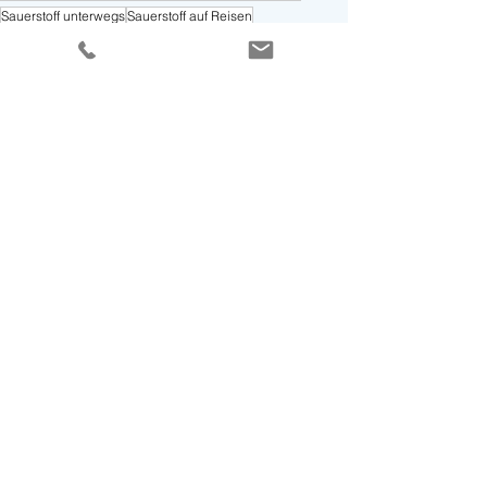
Sauerstoff unterwegs
Sauerstoff auf Reisen
Reisen mit COPD
Fliegen mit Sauerstoff
Sauerstoff im Flugzeug
Atemszugsgesteuert
Sauerstoff-Gerät mit Akku
Sauerstoff-Konzentrator
SimplyGo
SimplyGo Mini
Occasions-Geräte
Dauerflow
Sauerstofftherapie
MediCur AG
Reisen
Alle ansehen
Aktuelle Beiträge