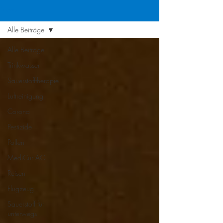
News
Alle Beiträge
Alle Beiträge
Trinkwasser
Sauerstofftherapie
Luftreinigung
Corona
Pestizide
Pollen
MediCur AG
Reisen
Flugzeug
Sauerstoff für
unterwegs