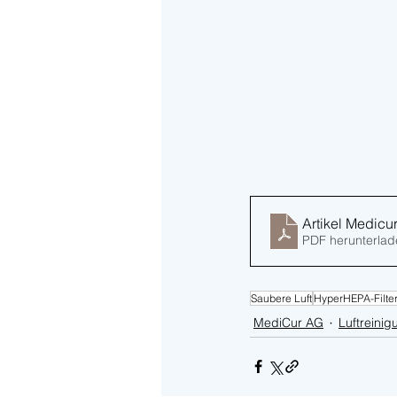
Artikel Medic
PDF herunterlad
Saubere Luft
HyperHEPA-Filte
MediCur AG
Luftreinig