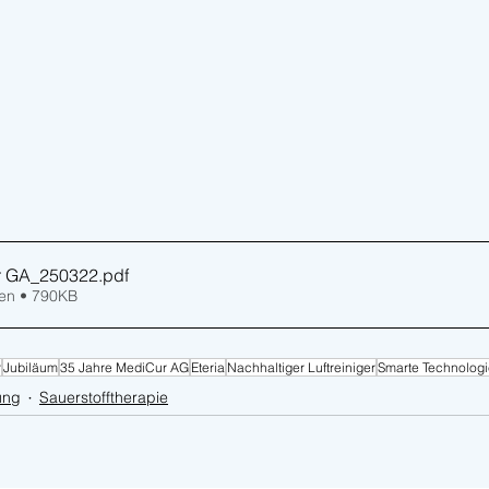
ur GA_250322
.pdf
en • 790KB
r
Jubiläum
35 Jahre MediCur AG
Eteria
Nachhaltiger Luftreiniger
Smarte Technologi
ung
Sauerstofftherapie